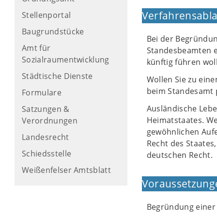
Verfahrensabla
Stellenportal
Baugrundstücke
Bei der Begründu
Amt für
Standesbeamten ei
Sozialraumentwicklung
künftig führen wol
Städtische Dienste
Wollen Sie zu ein
beim Standesamt p
Formulare
Ausländische Lebe
Satzungen &
Heimatstaates. We
Verordnungen
gewöhnlichen Aufe
Landesrecht
Recht des Staates
Schiedsstelle
deutschen Recht.
Weißenfelser Amtsblatt
Voraussetzung
Begründung einer