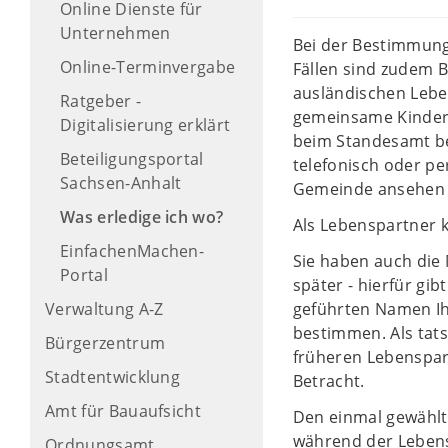
Online Dienste für
Unternehmen
Bei der Bestimmung
Online-Terminvergabe
Fällen sind zudem 
ausländischen Lebe
Ratgeber -
gemeinsame Kinder v
Digitalisierung erklärt
beim Standesamt be
Beteiligungsportal
telefonisch oder pe
Sachsen-Anhalt
Gemeinde ansehen 
Was erledige ich wo?
Als Lebenspartner 
EinfachenMachen-
Sie haben auch die
Portal
später - hierfür gi
Verwaltung A-Z
geführten Namen I
bestimmen. Als tat
Bürgerzentrum
früheren Lebenspart
Stadtentwicklung
Betracht.
Amt für Bauaufsicht
Den einmal gewähl
während der Lebens
Ordnungsamt