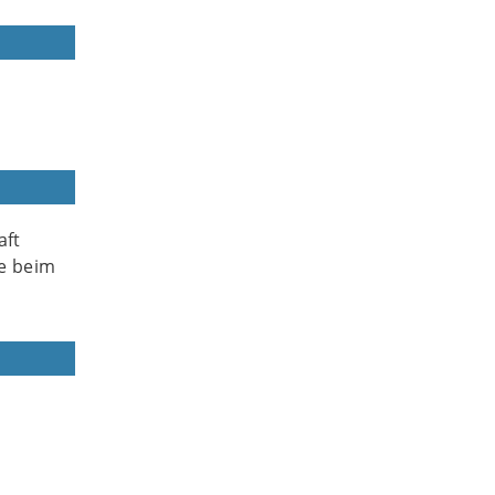
aft
ie beim