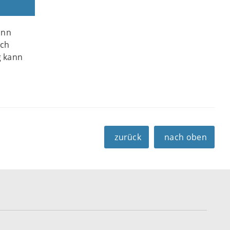
ann
ich
g kann
zurück
nach oben