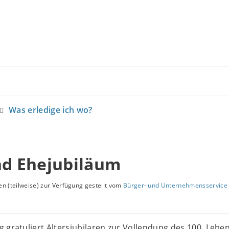
Was erledige ich wo?
nd Ehejubiläum
n (teilweise) zur Verfügung gestellt vom
Bürger- und Unternehmensservice 
 gratuliert Altersjubilaren zur Vollendung des 100. Lebe