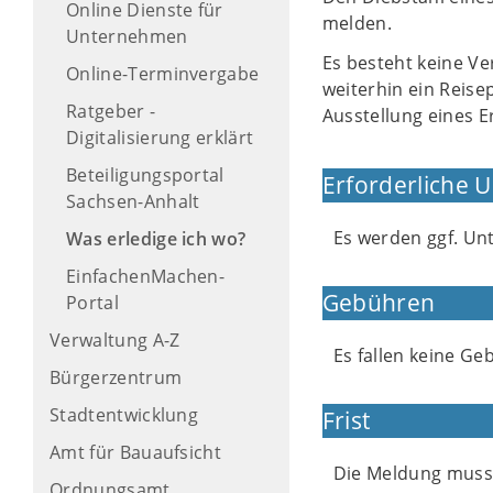
Online Dienste für
melden.
Unternehmen
Es besteht keine Ve
Online-Terminvergabe
weiterhin ein Reise
Ratgeber -
Ausstellung eines E
Digitalisierung erklärt
Beteiligungsportal
Erforderliche 
Sachsen-Anhalt
Es werden ggf. Unt
Was erledige ich wo?
EinfachenMachen-
Gebühren
Portal
Verwaltung A-Z
Es fallen keine Ge
Bürgerzentrum
Stadtentwicklung
Frist
Amt für Bauaufsicht
Die Meldung muss 
Ordnungsamt