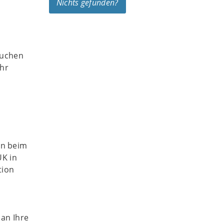
Nichts gefunden?
auchen
ühr
on beim
UK in
tion
 an Ihre