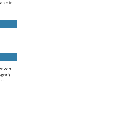
ise in
.
er von
ograf)
ist