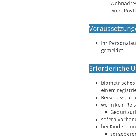
Wohnadress
einer Postf
Voraussetzung
Ihr Personala
gemeldet.
Erforderliche 
biometrisches 
einem registri
Reisepass, una
wenn kein Rei
Geburtsur
sofern vorhand
bei Kindern un
sorgeberech