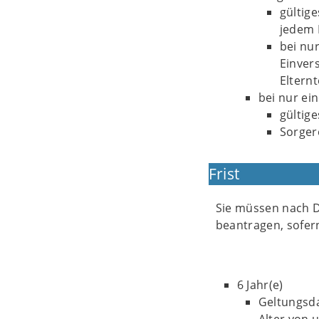
gültig
jedem E
bei nu
Einver
Eltern
bei nur ei
gültig
Sorger
Frist
Sie müssen nach D
beantragen, sofer
6 Jahr(e)
Geltungsda