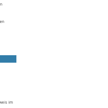
on
ten
weis im