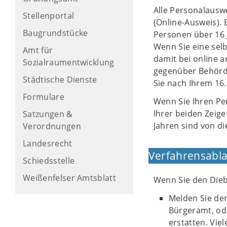
Alle Personalausw
Stellenportal
(Online-Ausweis). 
Baugrundstücke
Personen über 16 J
Wenn Sie eine selb
Amt für
damit bei online 
Sozialraumentwicklung
gegenüber Behörd
Städtische Dienste
Sie nach Ihrem 16
Formulare
Wenn Sie Ihren Pe
Ihrer beiden Zeige
Satzungen &
Jahren sind von d
Verordnungen
Landesrecht
Verfahrensabla
Schiedsstelle
Weißenfelser Amtsblatt
Wenn Sie den Dieb
Melden Sie den
Bürgeramt, ode
erstatten. Vie