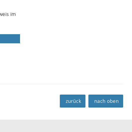
weis im
zurück
nach oben