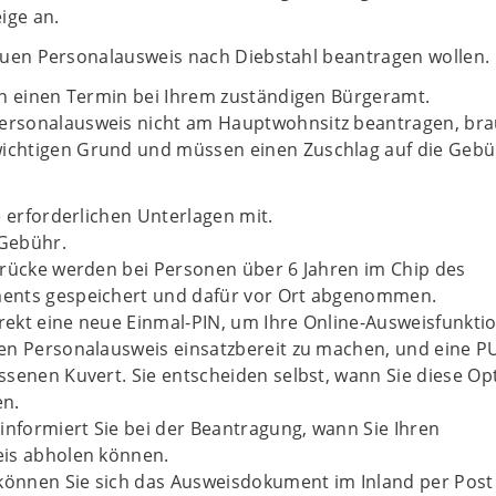
ige an.
uen Personalausweis nach Diebstahl beantragen wollen.
en einen Termin bei Ihrem zuständigen Bürgeramt.
Personalausweis nicht am Hauptwohnsitz beantragen, br
wichtigen Grund und müssen einen Zuschlag auf die Geb
e erforderlichen Unterlagen mit.
 Gebühr.
drücke werden bei Personen über 6 Jahren im Chip des
nts gespeichert und dafür vor Ort abgenommen.
irekt eine neue Einmal-PIN, um Ihre Online-Ausweisfunkti
en Personalausweis einsatzbereit zu machen, und eine P
senen Kuvert. Sie entscheiden selbst, wann Sie diese Op
n.
informiert Sie bei der Beantragung, wann Sie Ihren
is abholen können.
 können Sie sich das Ausweisdokument im Inland per Post