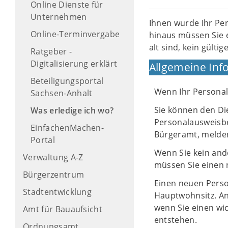
Online Dienste für
Unternehmen
Ihnen wurde Ihr Pe
Online-Terminvergabe
hinaus müssen Sie 
alt sind, kein gült
Ratgeber -
Digitalisierung erklärt
Allgemeine Inf
Beteiligungsportal
Wenn Ihr Personal
Sachsen-Anhalt
Sie können den Di
Was erledige ich wo?
Personalausweisbe
EinfachenMachen-
Bürgeramt, melden 
Portal
Wenn Sie kein and
Verwaltung A-Z
müssen Sie einen 
Bürgerzentrum
Einen neuen Perso
Stadtentwicklung
Hauptwohnsitz. An
wenn Sie einen wi
Amt für Bauaufsicht
entstehen.
Ordnungsamt