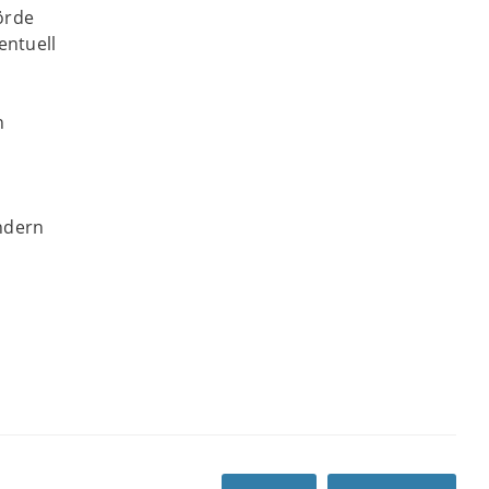
örde
entuell
n
ndern