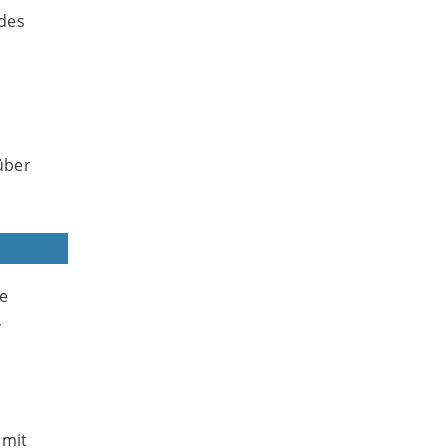
 des
über
e
,
 mit