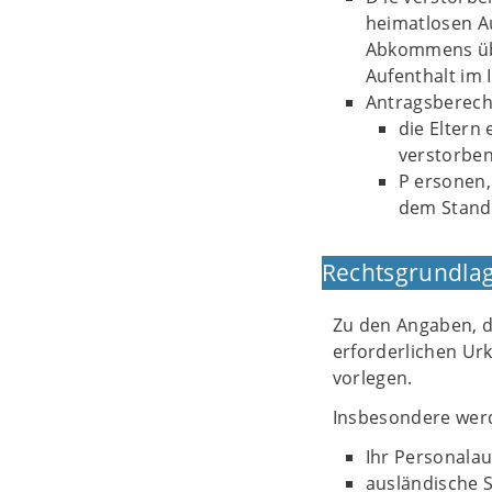
heimatlosen Au
Abkommens übe
Aufenthalt im 
Antragsberecht
die Eltern
verstorbe
P ersonen,
dem Stand
Rechtsgrundlag
Zu den Angaben, d
erforderlichen Ur
vorlegen.
Insbesondere wer
Ihr Personalau
ausländische 