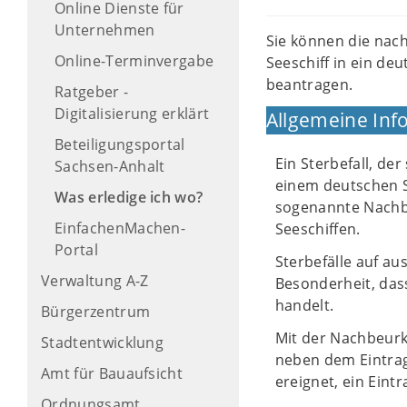
Online Dienste für
Unternehmen
Sie können die nac
Online-Terminvergabe
Seeschiff in ein d
beantragen.
Ratgeber -
Digitalisierung erklärt
Allgemeine Inf
Beteiligungsportal
Ein Sterbefall, de
Sachsen-Anhalt
einem deutschen S
Was erledige ich wo?
sogenannte Nachbe
EinfachenMachen-
Seeschiffen.
Portal
Sterbefälle auf au
Verwaltung A-Z
Besonderheit, dass
handelt.
Bürgerzentrum
Mit der Nachbeurk
Stadtentwicklung
neben dem Eintrag 
Amt für Bauaufsicht
ereignet, ein Ein
Ordnungsamt