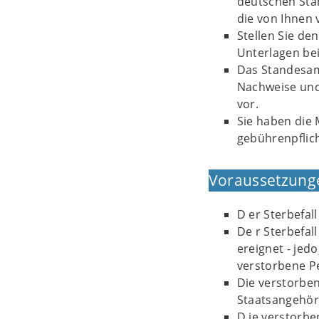
deutschen Stan
die von Ihnen
Stellen Sie de
Unterlagen bei
Das Standesam
Nachweise und
vor.
Sie haben die 
gebührenpflic
Voraussetzung
D er Sterbefal
De r Sterbefal
ereignet - jed
verstorbene P
Die verstorben
Staatsangehör
D ie verstorbe