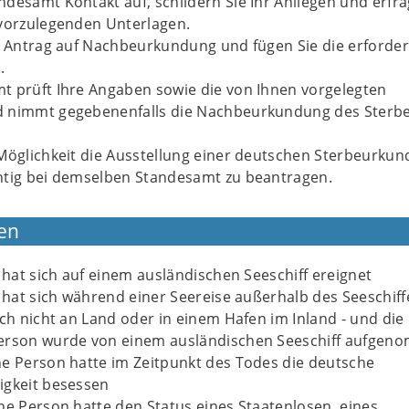
desamt Kontakt auf, schildern Sie Ihr Anliegen und erfra
 vorzulegenden Unterlagen.
n Antrag auf Nachbeurkundung und fügen Sie die erforder
.
t prüft Ihre Angaben sowie die von Ihnen vorgelegten
 nimmt gegebenenfalls die Nachbeurkundung des Sterbe
Möglichkeit die Ausstellung einer deutschen Sterbeurkun
htig bei demselben Standesamt zu beantragen.
en
l hat sich auf einem ausländischen Seeschiff ereignet
l hat sich während einer Seereise außerhalb des Seeschiff
och nicht an Land oder in einem Hafen im Inland - und die
erson wurde von einem ausländischen Seeschiff aufge
e Person hatte im Zeitpunkt des Todes die deutsche
igkeit besessen
ne Person hatte den Status eines Staatenlosen, eines