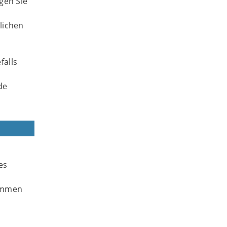
gen Sie
lichen
falls
de
es
nommen