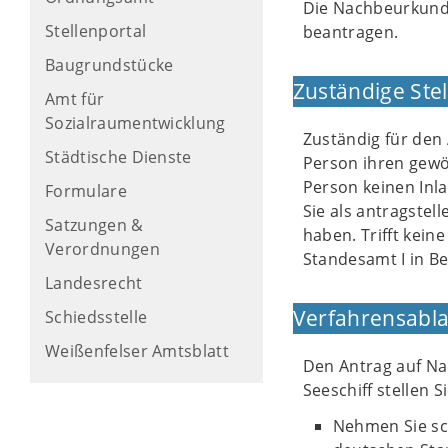
Die Nachbeurkund
Stellenportal
beantragen.
Baugrundstücke
Zuständige Stel
Amt für
Sozialraumentwicklung
Zuständig für den 
Städtische Dienste
Person ihren gewö
Person keinen Inla
Formulare
Sie als antragste
Satzungen &
haben. Trifft kein
Verordnungen
Standesamt I in Ber
Landesrecht
Verfahrensabla
Schiedsstelle
Weißenfelser Amtsblatt
Den Antrag auf Na
Seeschiff stellen
Nehmen Sie sch