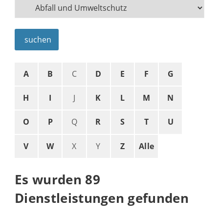
suchen
A
B
C
D
E
F
G
H
I
J
K
L
M
N
O
P
Q
R
S
T
U
V
W
X
Y
Z
Alle
Es wurden 89
Dienstleistungen gefunden