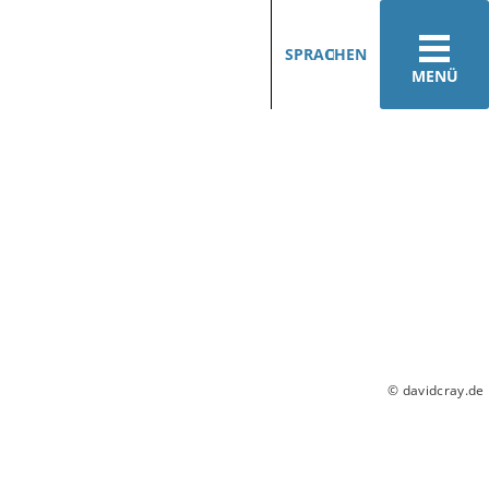
SPRACHEN
MENÜ
© davidcray.de