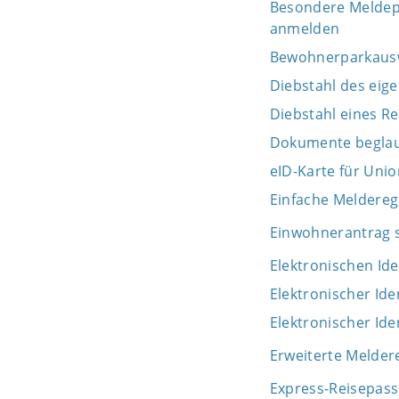
Besondere Meldepf
anmelden
Bewohnerparkaus
Diebstahl des eig
Diebstahl eines R
Dokumente beglau
eID-Karte für Uni
Einfache Meldereg
Einwohnerantrag s
Elektronischen Id
Elektronischer Id
Elektronischer Id
Erweiterte Melder
Express-Reisepas