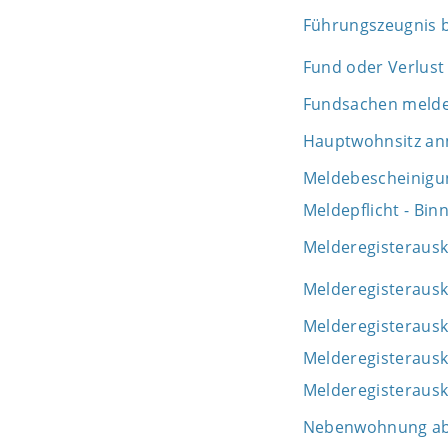
Führungszeugnis 
Fund oder Verlust
Fundsachen meld
Hauptwohnsitz a
Meldebescheinigu
Meldepflicht - Bi
Melderegisterausk
Melderegisterausk
Melderegisterausk
Melderegisteraus
Melderegisteraus
Nebenwohnung a