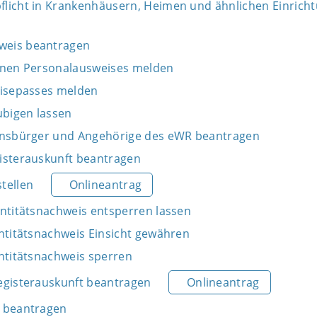
licht in Krankenhäusern, Heimen und ähnlichen Einrich
weis beantragen
enen Personalausweises melden
eisepasses melden
bigen lassen
onsbürger und Angehörige des eWR beantragen
isterauskunft beantragen
tellen
Onlineantrag
entitätsnachweis entsperren lassen
entitätsnachweis Einsicht gewähren
entitätsnachweis sperren
egisterauskunft beantragen
Onlineantrag
s beantragen