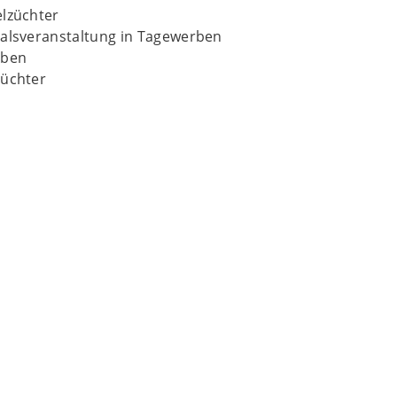
elzüchter
valsveranstaltung in Tagewerben
rben
züchter