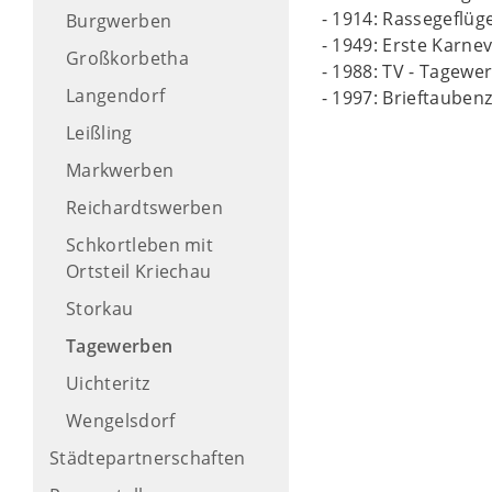
- 1914: Rassegeflüg
Burgwerben
- 1949: Erste Karne
Großkorbetha
- 1988: TV - Tagewe
Langendorf
- 1997: Brieftauben
Leißling
Markwerben
Reichardtswerben
Schkortleben mit
Ortsteil Kriechau
Storkau
Tagewerben
Uichteritz
Wengelsdorf
Städtepartnerschaften