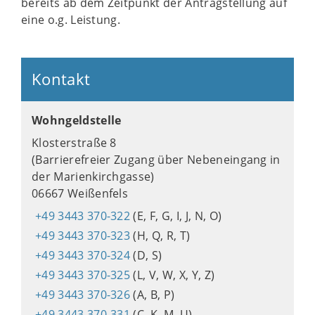
bereits ab dem Zeitpunkt der Antragstellung auf
eine o.g. Leistung.
Kontakt
Wohngeldstelle
Klosterstraße 8
(Barrierefreier Zugang über Nebeneingang in
der Marienkirchgasse)
06667 Weißenfels
+49 3443 370-322
(E, F, G, I, J, N, O)
+49 3443 370-323
(H, Q, R, T)
+49 3443 370-324
(D, S)
+49 3443 370-325
(L, V, W, X, Y, Z)
+49 3443 370-326
(A, B, P)
+49 3443 370-331
(C, K, M, U)