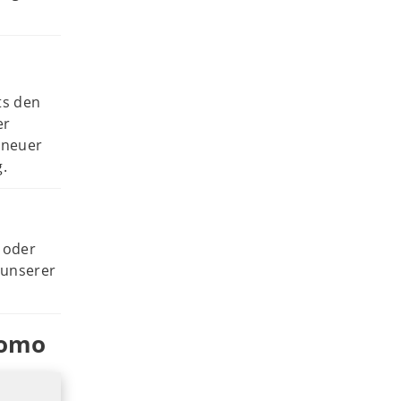
ts den
er
 neuer
g.
 oder
 unserer
tomo