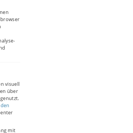
onen
bbrowser
h
nalyse-
und
 visuell
ten über
genutzt.
e
den
center
ang mit