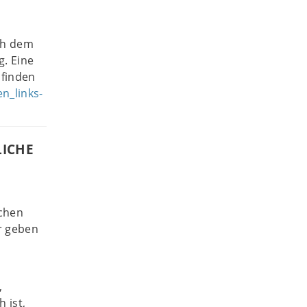
ch dem
g. Eine
 finden
n_links-
LICHE
ichen
r geben
,
 ist,