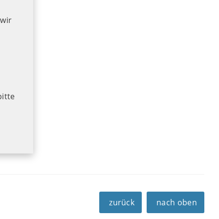
wir
bitte
zurück
nach oben