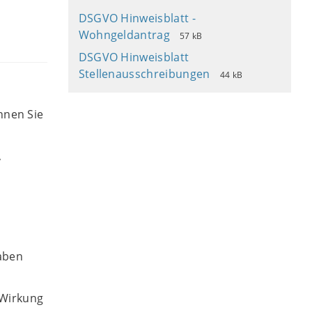
DSGVO Hinweisblatt -
Wohngeldantrag
57 kB
DSGVO Hinweisblatt
Stellenausschreibungen
44 kB
nnen Sie
,
haben
t Wirkung