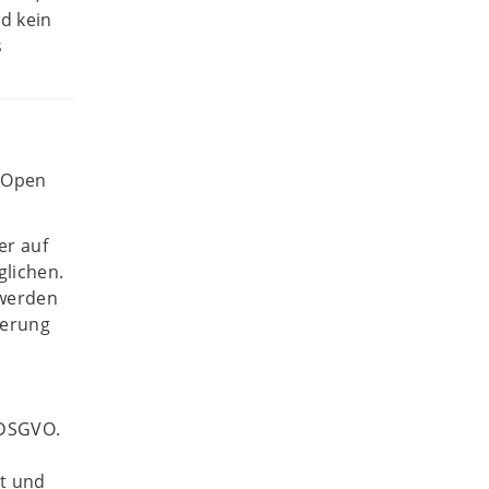
d kein
s
 Open
er auf
glichen.
 werden
ierung
 DSGVO.
t und