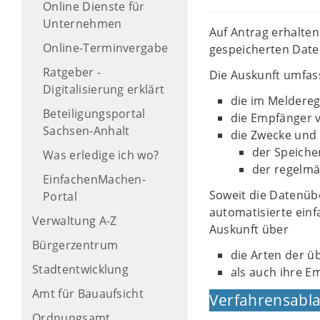
Online Dienste für
Unternehmen
Auf Antrag erhalten
Online-Terminvergabe
gespeicherten Date
Ratgeber -
Die Auskunft umfas
Digitalisierung erklärt
die im Meldereg
Beteiligungsportal
die Empfänger 
Sachsen-Anhalt
die Zwecke und
der Speiche
Was erledige ich wo?
der regelmä
EinfachenMachen-
Soweit die Datenüb
Portal
automatisierte einf
Verwaltung A-Z
Auskunft über
Bürgerzentrum
die Arten der ü
Stadtentwicklung
als auch ihre E
Amt für Bauaufsicht
Verfahrensabla
Ordnungsamt