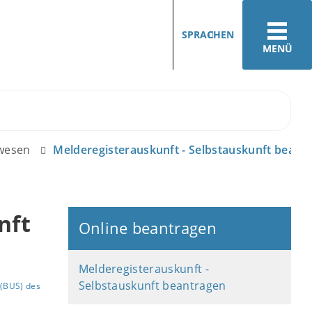
SPRACHEN
MENÜ
ewesen
Melderegisterauskunft - Selbstauskunft beant
nft
Online beantragen
Melderegisterauskunft -
Selbstauskunft beantragen
(BUS) des