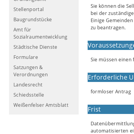
Sie können die Sel
Stellenportal
bei der zuständige
Baugrundstücke
Einige Gemeinden 
zu beantragen.
Amt für
Sozialraumentwicklung
Voraussetzung
Städtische Dienste
Formulare
Sie müssen einen 
Satzungen &
Verordnungen
Erforderliche 
Landesrecht
formloser Antrag
Schiedsstelle
Weißenfelser Amtsblatt
Frist
Datenübermittlung
automatisierten e