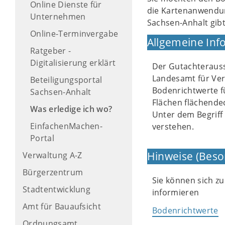
Online Dienste für
die Kartenanwendun
Unternehmen
Sachsen-Anhalt gibt
Online-Terminvergabe
Allgemeine Inf
Ratgeber -
Digitalisierung erklärt
Der Gutachterauss
Landesamt für Ve
Beteiligungsportal
Bodenrichtwerte fü
Sachsen-Anhalt
Flächen flächende
Was erledige ich wo?
Unter dem Begriff
EinfachenMachen-
verstehen.
Portal
Hinweise (Beso
Verwaltung A-Z
Bürgerzentrum
Sie können sich z
Stadtentwicklung
informieren
Amt für Bauaufsicht
Bodenrichtwerte
Ordnungsamt