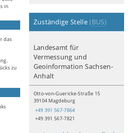
s in
Zuständige Stelle
(
BUS
)
r das
Landesamt für
Vermessung und
ung.
Geoinformation Sachsen-
ücks zu
Anhalt
Otto-von-Guericke-Straße 15
39104 Magdeburg
nks
+49 391 567-7864
+49 391 567-7821