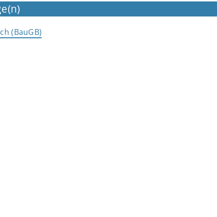
e(n)
uch (BauGB)