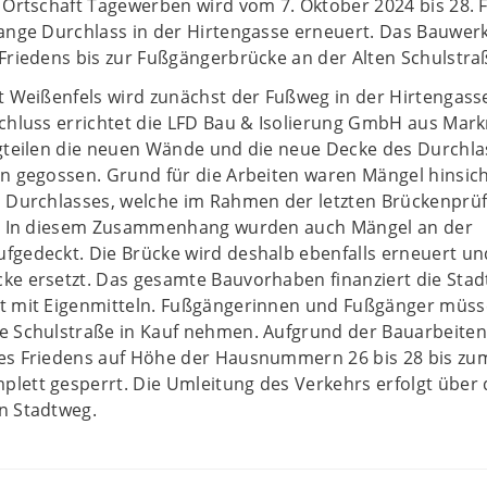
 Ortschaft Tagewerben wird vom 7. Oktober 2024 bis 28. 
ange Durchlass in der Hirtengasse erneuert. Das Bauwerk
Friedens bis zur Fußgängerbrücke an der Alten Schulstra
t Weißenfels wird zunächst der Fußweg in der Hirtengass
chluss errichtet die LFD Bau & Isolierung GmbH aus Mar
igteilen die neuen Wände und die neue Decke des Durchla
n gegossen. Grund für die Arbeiten waren Mängel hinsich
s Durchlasses, welche im Rahmen der letzten Brückenprü
n. In diesem Zusammenhang wurden auch Mängel an der
fgedeckt. Die Brücke wird deshalb ebenfalls erneuert u
ke ersetzt. Das gesamte Bauvorhaben finanziert die Stad
t mit Eigenmitteln. Fußgängerinnen und Fußgänger müss
e Schulstraße in Kauf nehmen. Aufgrund der Bauarbeiten 
es Friedens auf Höhe der Hausnummern 26 bis 28 bis zum
ett gesperrt. Die Umleitung des Verkehrs erfolgt über d
n Stadtweg.