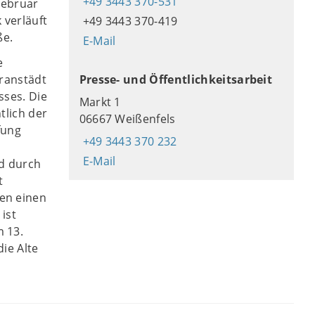
+49 3443 370-531
Februar
 verläuft
+49 3443 370-419
ße.
E-Mail
e
kranstädt
Presse- und Öffentlichkeitsarbeit
sses. Die
Markt 1
tlich der
06667 Weißenfels
fung
+49 3443 370 232
E-Mail
nd durch
t
en einen
ist
 13.
ie Alte