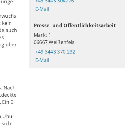
+49 3443 304776
aurige
m
E-Mail
chwuchs
t kein
Presse- und Öffentlichkeitsarbeit
de auch
Markt 1
es
06667 Weißenfels
ig über
+49 3443 370 232
E-Mail
s. Nach
tdeckte
Ein Ei
n Uhu-
 sich