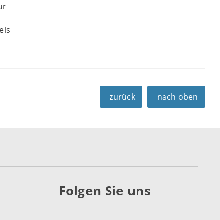
ur
els
zurück
nach oben
Folgen Sie uns