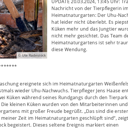
UPDATE 20.03.2024, 13:45 Uhr: Tr
Nachricht von der Tierpflegerin i
Heimatnaturgarten: Der Uhu-Na
hat leider nicht überlebt. Es pieps
Küken mehr und das Jungtier wur
nicht mehr gesichtet. Das Team d
Heimatnaturgartens ist sehr traur
diese Wendung.
© Ute Radestock
*******
raschung ereignete sich im Heimatnaturgarten Weißenfel
rstmals wieder Uhu-Nachwuchs. Tierpfleger Jens Haase en
wei Küken während seines Rundgangs durch den Tierpark. 
. Die kleinen Küken wurden von den Mitarbeiterinnen und
ergartens mit großer Freude begrüßt. „Das sind die erste
meiner Zeit im Heimatnaturgarten geschlüpft sind“, zeigt
ock begeistert. Dieses seltene Ereignis markiert einen