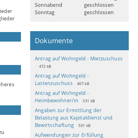
Sonnabend
geschlossen
ieder
Sonntag
geschlossen
lieder
Dokumente
Antrag auf Wohngeld - Mietzuschuss
472 kB
Antrag auf Wohngeld -
Lastenzuschuss
öheres
407 kB
Antrag auf Wohngeld -
Heimbewohner/in
331 kB
Angaben zur Ermittlung der
Belastung aus Kapitaldienst und
Bewirtschaftung
501 kB
zu
Aufwendungen zur Erfüllung