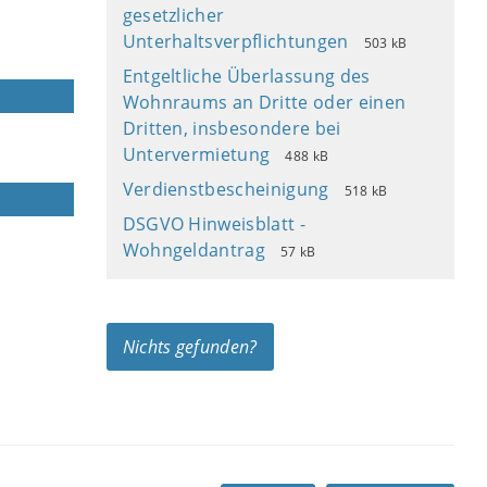
gesetzlicher
Unterhaltsverpflichtungen
503 kB
Entgeltliche Überlassung des
Wohnraums an Dritte oder einen
Dritten, insbesondere bei
Untervermietung
488 kB
Verdienstbescheinigung
518 kB
DSGVO Hinweisblatt -
Wohngeldantrag
57 kB
Nichts gefunden?