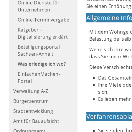
Online Dienste für
Sie einen Erhöhungs
Unternehmen
Allgemeine Inf
Online-Terminvergabe
Ratgeber -
Mit dem Wohngeld 
Digitalisierung erklärt
Belastung bei sel
Beteiligungsportal
Wenn sich Ihre wir
Sachsen-Anhalt
dass Sie mehr Woh
Was erledige ich wo?
Diese Verschlech
EinfachenMachen-
Das Gesamtein
Portal
Ihre Miete od
Verwaltung A-Z
sich.
Es leben mehr
Bürgerzentrum
Stadtentwicklung
Verfahrensabla
Amt für Bauaufsicht
Sie senden Ihr
Ordnungsamt