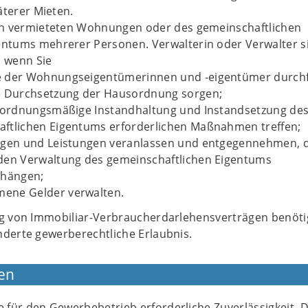
äterer Mieten.
n vermieteten Wohnungen oder des gemeinschaftlichen
tums mehrerer Personen. Verwalterin oder Verwalter si
, wenn Sie
e der Wohnungseigentümerinnen und -eigentümer durch
e Durchsetzung der Hausordnung sorgen;
e ordnungsmäßige Instandhaltung und Instandsetzung de
ftlichen Eigentums erforderlichen Maßnahmen treffen;
ngen und Leistungen veranlassen und entgegennehmen, d
den Verwaltung des gemeinschaftlichen Eigentums
hängen;
ene Gelder verwalten.
ng von Immobiliar-Verbraucherdarlehensverträgen benöti
nderte gewerberechtliche Erlaubnis.
en
ie für den Gewerbebetrieb erforderliche Zuverlässigkeit. 