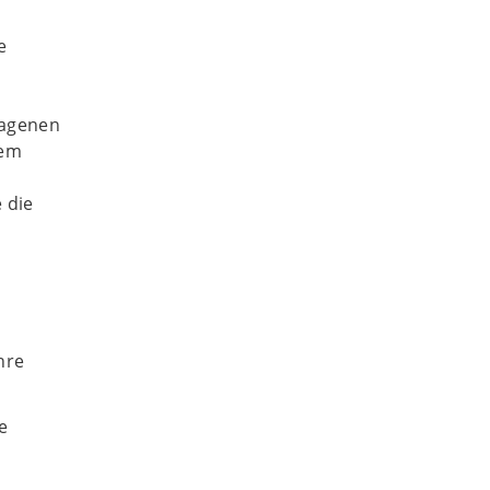
e
ragenen
dem
 die
hre
e