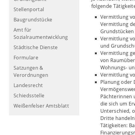
folgende Tätigkei
Stellenportal
Vermittlung v
Baugrundstücke
Vermittlung d
Amt für
Grundstücken
Sozialraumentwicklung
Vermittlung v
und Grundsch
Städtische Dienste
Vermittlung g
Formulare
von Raumüberl
Wohnungs- un
Satzungen &
Vermittlung v
Verordnungen
Planung oder
Landesrecht
Vermögenswert
Schiedsstelle
Pächterinnen 
die sich um E
Weißenfelser Amtsblatt
Unterschied, o
Dritte handeln
Tätigkeiten: B
Finanzierungsm