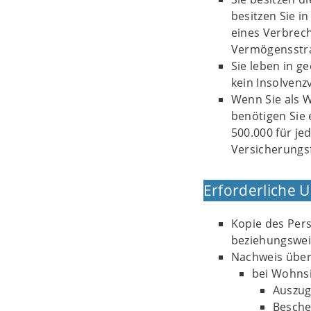
besitzen Sie i
eines Verbrech
Vermögensstraf
Sie leben in 
kein Insolven
Wenn Sie als W
benötigen Sie 
500.000 für je
Versicherungsf
Erforderliche 
Kopie des Per
beziehungsweis
Nachweis über
bei Wohnsi
Auszug
Besche