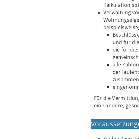
Kalkulation sp
Verwaltung vo
Wohnungseigen
beispielsweise
Beschlüss
und für di
die für di
gemeinscha
alle Zahlu
der laufen
zusammen
eingenomm
Für die Vermittlu
eine andere, geso
Voraussetzung
Sie besitzen d