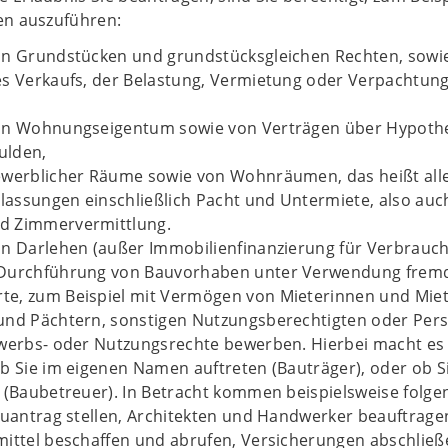
ten auszuführen:
on Grundstücken und grundstücksgleichen Rechten, sowi
es Verkaufs, der Belastung, Vermietung oder Verpachtun
on Wohnungseigentum sowie von Verträgen über Hypoth
ulden,
ewerblicher Räume sowie von Wohnräumen, das heißt all
assungen einschließlich Pacht und Untermiete, also auc
d Zimmervermittlung.
on Darlehen (außer Immobilienfinanzierung für Verbrauch
 Durchführung von Bauvorhaben unter Verwendung frem
e, zum Beispiel mit Vermögen von Mieterinnen und Miet
und Pächtern, sonstigen Nutzungsberechtigten oder Per
rwerbs- oder Nutzungsrechte bewerben. Hierbei macht es
b Sie im eigenen Namen auftreten (Bauträger), oder ob Si
 (Baubetreuer). In Betracht kommen beispielsweise folge
auantrag stellen, Architekten und Handwerker beauftrage
ittel beschaffen und abrufen, Versicherungen abschließe