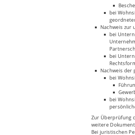
Besche
bei Wohnsi
geordnete
Nachweis zur 
bei Untern
Unternehm
Partnersch
bei Untern
Rechtsfor
Nachweis der p
bei Wohnsi
Führun
Gewerb
bei Wohnsi
persönlich
Zur Überprüfung de
weitere Dokument
Bei juristischen 