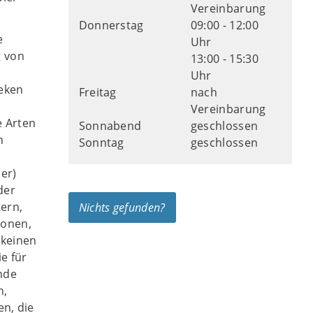
Vereinbarung
Donnerstag
09:00 - 12:00
e
Uhr
g von
13:00 - 15:30
Uhr
eken
Freitag
nach
Vereinbarung
e Arten
Sonnabend
geschlossen
h
Sonntag
geschlossen
er)
der
ern,
Nichts gefunden?
sonen,
 keinen
e für
nde
n,
n, die