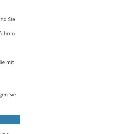
nd Sie
führen
s
ie mit
gen Sie
Diese