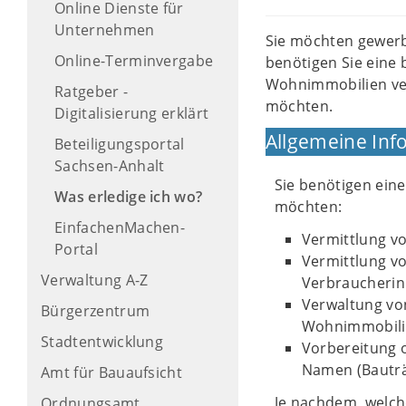
Online Dienste für
Unternehmen
Sie möchten gewerb
Online-Terminvergabe
benötigen Sie eine 
Wohnimmobilien ve
Ratgeber -
möchten.
Digitalisierung erklärt
Allgemeine Inf
Beteiligungsportal
Sachsen-Anhalt
Sie benötigen ein
Was erledige ich wo?
möchten:
EinfachenMachen-
Vermittlung v
Portal
Vermittlung v
Verwaltung A-Z
Verbraucherin
Verwaltung v
Bürgerzentrum
Wohnimmobilie
Stadtentwicklung
Vorbereitung 
Namen (Bauträ
Amt für Bauaufsicht
Je nachdem, welche
Ordnungsamt