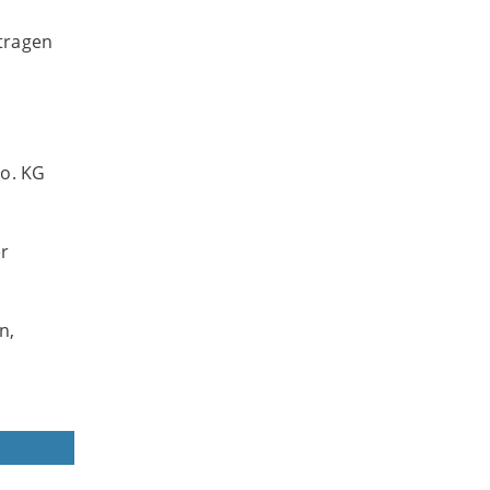
tragen
o. KG
er
n,