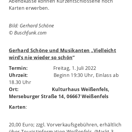
Abendkasse können Kurzentschlossene noch
Karten erwerben.
Bild: Gerhard Schöne
© Buschfunk.com
Gerhard Schöne und Musikanten „Vielleicht
wird’s nie wieder so schön
“
Termin:
Freitag, 1. Juli 2022
Uhrzeit
: Beginn 19:30 Uhr, Einlass ab
18.30 Uhr
Ort
: Kulturhaus Weißenfels,
Merseburger Straße 14, 06667 Weißenfels
Karten
:
20,00 Euro; zzgl. Vorverkaufsgebühren, erhältlich
über Touristinformation Weißenfels, (Markt 3,